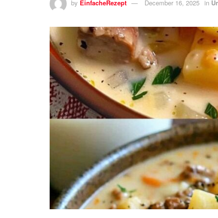
by
EinfacheRezept
December 16, 2025
in
Un