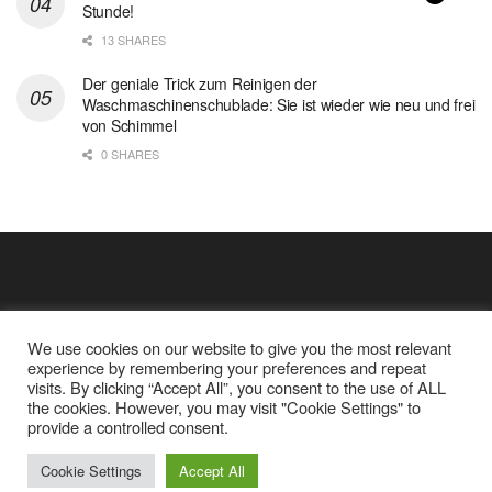
Stunde!
13 SHARES
Der geniale Trick zum Reinigen der
Waschmaschinenschublade: Sie ist wieder wie neu und frei
von Schimmel
0 SHARES
We use cookies on our website to give you the most relevant
experience by remembering your preferences and repeat
visits. By clicking “Accept All”, you consent to the use of ALL
the cookies. However, you may visit "Cookie Settings" to
Cookie Policy
Datenschutz
provide a controlled consent.
Google Analytics und Cookie Dateien
über mich
© 2025
Einfache Rezept
Cookie Settings
Accept All