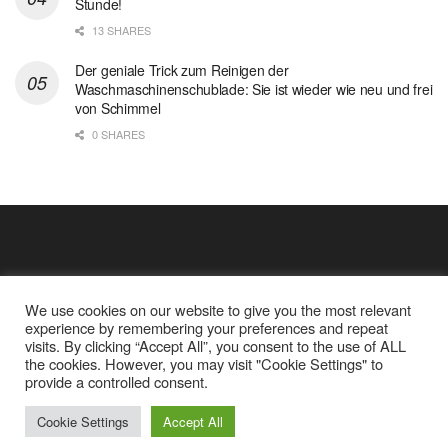
Stunde!
13 SHARES
Der geniale Trick zum Reinigen der
Waschmaschinenschublade: Sie ist wieder wie neu und frei
von Schimmel
0 SHARES
We use cookies on our website to give you the most relevant
experience by remembering your preferences and repeat
visits. By clicking “Accept All”, you consent to the use of ALL
the cookies. However, you may visit "Cookie Settings" to
Cookie Policy
Datenschutz
provide a controlled consent.
Google Analytics und Cookie Dateien
über mich
Cookie Settings
Accept All
© 2025
Einfache Rezept