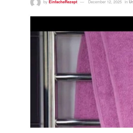
by
EinfacheRezept
December 12, 2025
in
Un