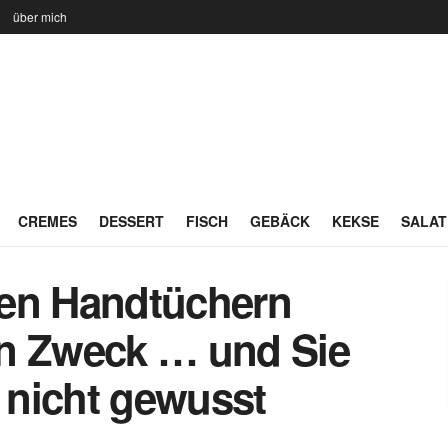
n
über mich
CREMES
DESSERT
FISCH
GEBÄCK
KEKSE
SALAT
hren Handtüchern
en Zweck … und Sie
t nicht gewusst