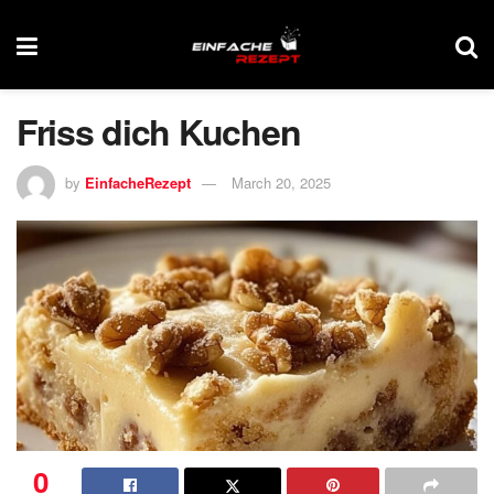
Friss dich Kuchen
by
EinfacheRezept
March 20, 2025
0