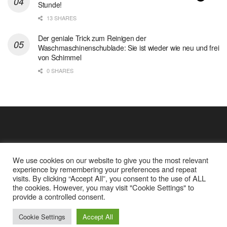
Stunde!
13 SHARES
Der geniale Trick zum Reinigen der
Waschmaschinenschublade: Sie ist wieder wie neu und frei
von Schimmel
0 SHARES
We use cookies on our website to give you the most relevant
experience by remembering your preferences and repeat
visits. By clicking “Accept All”, you consent to the use of ALL
the cookies. However, you may visit "Cookie Settings" to
Cookie Policy
Datenschutz
provide a controlled consent.
Google Analytics und Cookie Dateien
über mich
© 2025
Einfache Rezept
Cookie Settings
Accept All