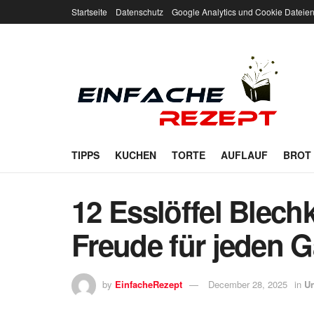
Startseite
Datenschutz
Google Analytics und Cookie Dateie
TIPPS
KUCHEN
TORTE
AUFLAUF
BROT
12 Esslöffel Blech
Freude für jeden
by
EinfacheRezept
December 28, 2025
in
Un