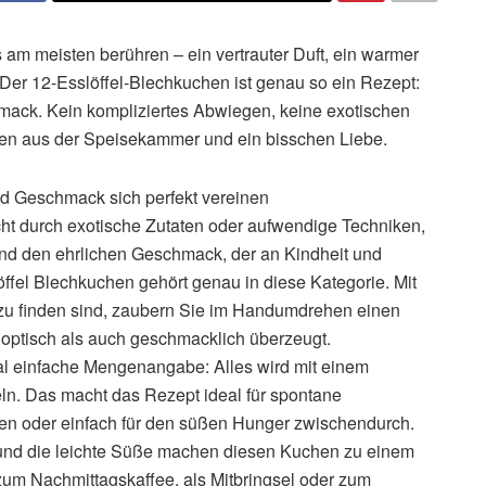
 am meisten berühren – ein vertrauter Duft, ein warmer
. Der 12-Esslöffel-Blechkuchen ist genau so ein Rezept:
hmack. Kein kompliziertes Abwiegen, keine exotischen
aten aus der Speisekammer und ein bisschen Liebe.
d Geschmack sich perfekt vereinen
icht durch exotische Zutaten oder aufwendige Techniken,
und den ehrlichen Geschmack, der an Kindheit und
ffel Blechkuchen gehört genau in diese Kategorie. Mit
t zu finden sind, zaubern Sie im Handumdrehen einen
 optisch als auch geschmacklich überzeugt.
l einfache Mengenangabe: Alles wird mit einem
ln. Das macht das Rezept ideal für spontane
en oder einfach für den süßen Hunger zwischendurch.
e und die leichte Süße machen diesen Kuchen zu einem
 zum Nachmittagskaffee, als Mitbringsel oder zum