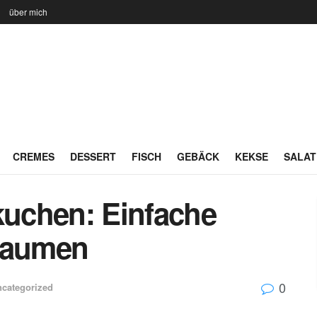
n
über mich
CREMES
DESSERT
FISCH
GEBÄCK
KEKSE
SALAT
kuchen: Einfache
 Gaumen
0
categorized