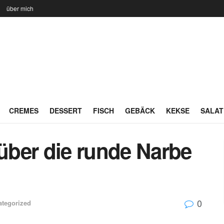
n
über mich
CREMES
DESSERT
FISCH
GEBÄCK
KEKSE
SALAT
 über die runde Narbe
0
ategorized