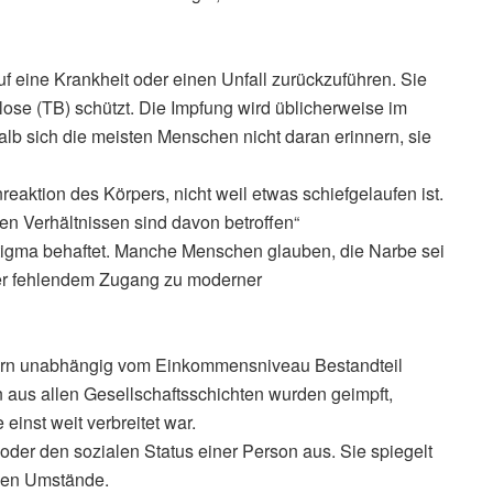
uf eine Krankheit oder einen Unfall zurückzuführen. Sie
lose (TB) schützt. Die Impfung wird üblicherweise im
alb sich die meisten Menschen nicht daran erinnern, sie
reaktion des Körpers, nicht weil etwas schiefgelaufen ist.
en Verhältnissen sind davon betroffen“
 Stigma behaftet. Manche Menschen glauben, die Narbe sei
er fehlendem Zugang zu moderner
dern unabhängig vom Einkommensniveau Bestandteil
 aus allen Gesellschaftsschichten wurden geimpft,
inst weit verbreitet war.
 oder den sozialen Status einer Person aus. Sie spiegelt
chen Umstände.