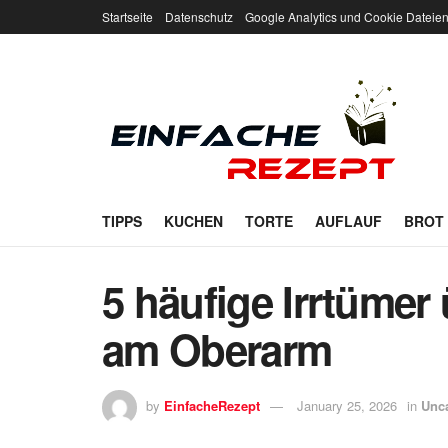
Startseite
Datenschutz
Google Analytics und Cookie Dateie
TIPPS
KUCHEN
TORTE
AUFLAUF
BROT
5 häufige Irrtümer
am Oberarm
by
EinfacheRezept
January 25, 2026
in
Unc