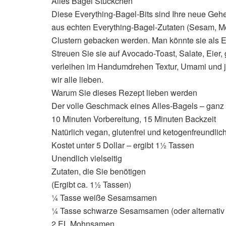
Alles Bagel Stückchen
Diese Everything-Bagel-Bits sind Ihre neue Geh
aus echten Everything-Bagel-Zutaten (Sesam, Mo
Clustern gebacken werden. Man könnte sie als 
Streuen Sie sie auf Avocado-Toast, Salate, Eier,
verleihen im Handumdrehen Textur, Umami und j
wir alle lieben.
Warum Sie dieses Rezept lieben werden
Der volle Geschmack eines Alles-Bagels – ganz
10 Minuten Vorbereitung, 15 Minuten Backzeit
Natürlich vegan, glutenfrei und ketogenfreundlic
Kostet unter 5 Dollar – ergibt 1½ Tassen
Unendlich vielseitig
Zutaten, die Sie benötigen
(Ergibt ca. 1½ Tassen)
¼ Tasse weiße Sesamsamen
¼ Tasse schwarze Sesamsamen (oder alternativ
2 EL Mohnsamen