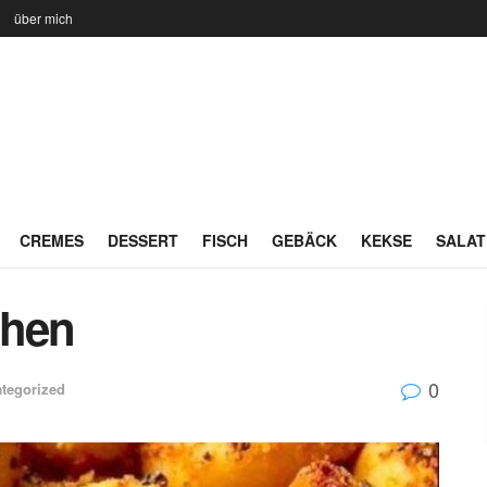
n
über mich
CREMES
DESSERT
FISCH
GEBÄCK
KEKSE
SALAT
chen
0
tegorized