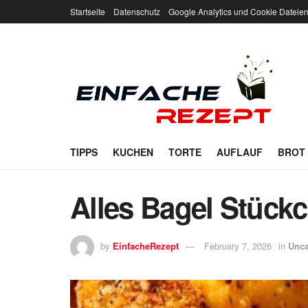
Startseite
Datenschutz
Google Analytics und Cookie Dateie
TIPPS
KUCHEN
TORTE
AUFLAUF
BROT
Alles Bagel Stück
by
EinfacheRezept
February 7, 2026
in
Unca