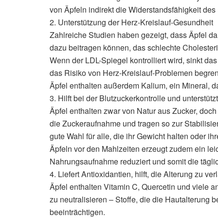
von Äpfeln indirekt die Widerstandsfähigkeit des
2. Unterstützung der Herz-Kreislauf-Gesundheit
Zahlreiche Studien haben gezeigt, dass Äpfel da
dazu beitragen können, das schlechte Cholester
Wenn der LDL-Spiegel kontrolliert wird, sinkt das
das Risiko von Herz-Kreislauf-Problemen begren
Äpfel enthalten außerdem Kalium, ein Mineral, da
3. Hilft bei der Blutzuckerkontrolle und unterst
Äpfel enthalten zwar von Natur aus Zucker, doch
die Zuckeraufnahme und tragen so zur Stabilisie
gute Wahl für alle, die ihr Gewicht halten oder i
Äpfeln vor den Mahlzeiten erzeugt zudem ein lei
Nahrungsaufnahme reduziert und somit die täglich
4. Liefert Antioxidantien, hilft, die Alterung zu 
Äpfel enthalten Vitamin C, Quercetin und viele an
zu neutralisieren – Stoffe, die die Hautalterung 
beeinträchtigen.