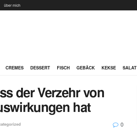
n
über mich
CREMES
DESSERT
FISCH
GEBÄCK
KEKSE
SALAT
ass der Verzehr von
uswirkungen hat
0
ategorized