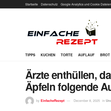
Startseite
Datenschutz
Google Analytics und Cookie Dateie
TIPPS
KUCHEN
TORTE
AUFLAUF
BROT
Ärzte enthüllen, d
Äpfeln folgende A
by
EinfacheRezept
December 8, 2025
in
Unc