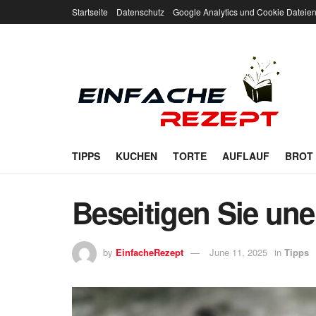
Startseite
Datenschutz
Google Analytics und Cookie Dateie
TIPPS
KUCHEN
TORTE
AUFLAUF
BROT
Beseitigen Sie un
by
EinfacheRezept
June 11, 2025
in
Tipps