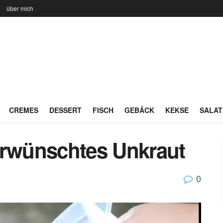
n
über mich
CREMES
DESSERT
FISCH
GEBÄCK
KEKSE
SALAT
erwünschtes Unkraut
0