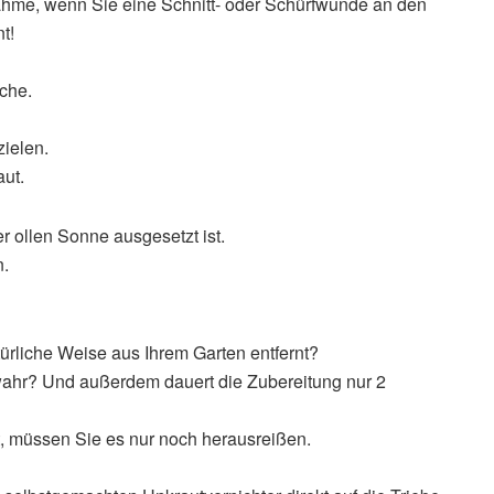
hme, wenn Sie eine Schnitt- oder Schürfwunde an den
t!
che.
zielen.
aut.
r ollen Sonne ausgesetzt ist.
n.
ürliche Weise aus Ihrem Garten entfernt?
wahr? Und außerdem dauert die Zubereitung nur 2
t, müssen Sie es nur noch herausreißen.