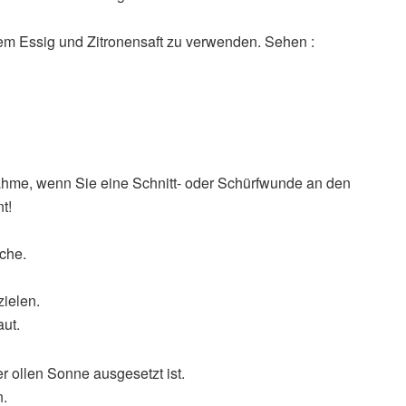
ßem Essig und Zitronensaft zu verwenden. Sehen :
hme, wenn Sie eine Schnitt- oder Schürfwunde an den
t!
che.
zielen.
aut.
r ollen Sonne ausgesetzt ist.
n.