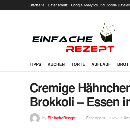
Startseite
Datenschutz
Google Analytics und Cookie Dateie
TIPPS
KUCHEN
TORTE
AUFLAUF
BROT
Cremige Hähnchen
Brokkoli – Essen i
by
EinfacheRezept
February 10, 2026
in
Unc