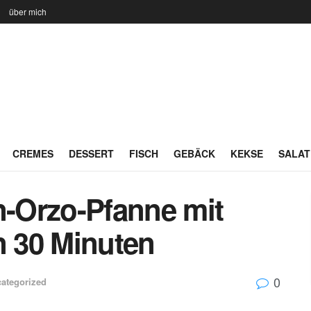
n
über mich
CREMES
DESSERT
FISCH
GEBÄCK
KEKSE
SALAT
-Orzo-Pfanne mit
n 30 Minuten
0
ategorized