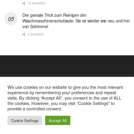
13 SHARES
Der geniale Trick zum Reinigen der
Waschmaschinenschublade: Sie ist wieder wie neu und frei
von Schimmel
0 SHARES
We use cookies on our website to give you the most relevant
experience by remembering your preferences and repeat
visits. By clicking “Accept All”, you consent to the use of ALL
the cookies. However, you may visit "Cookie Settings" to
Cookie Policy
Datenschutz
provide a controlled consent.
Google Analytics und Cookie Dateien
über mich
© 2025
Einfache Rezept
Cookie Settings
Accept All