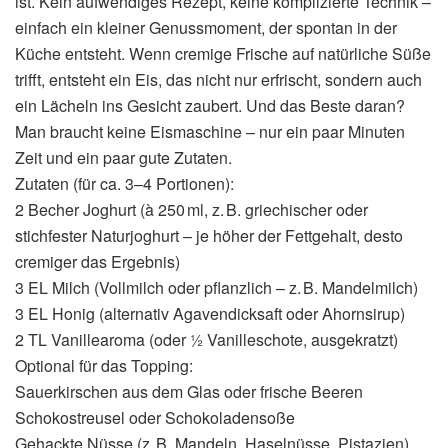
ist. Kein aufwendiges Rezept, keine komplizierte Technik –
einfach ein kleiner Genussmoment, der spontan in der
Küche entsteht. Wenn cremige Frische auf natürliche Süße
trifft, entsteht ein Eis, das nicht nur erfrischt, sondern auch
ein Lächeln ins Gesicht zaubert. Und das Beste daran?
Man braucht keine Eismaschine – nur ein paar Minuten
Zeit und ein paar gute Zutaten.
Zutaten (für ca. 3–4 Portionen):
2 Becher Joghurt (à 250 ml, z. B. griechischer oder
stichfester Naturjoghurt – je höher der Fettgehalt, desto
cremiger das Ergebnis)
3 EL Milch (Vollmilch oder pflanzlich – z. B. Mandelmilch)
3 EL Honig (alternativ Agavendicksaft oder Ahornsirup)
2 TL Vanillearoma (oder ½ Vanilleschote, ausgekratzt)
Optional für das Topping:
Sauerkirschen aus dem Glas oder frische Beeren
Schokostreusel oder Schokoladensoße
Gehackte Nüsse (z. B. Mandeln, Haselnüsse, Pistazien)