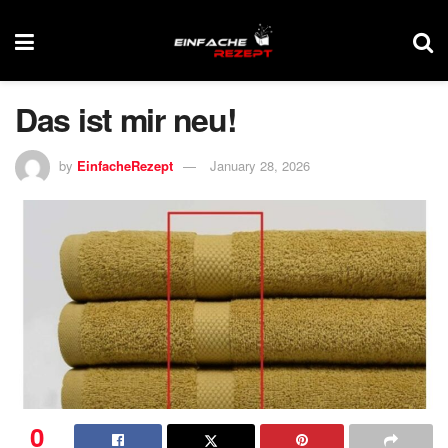
Das ist mir neu!
by
EinfacheRezept
January 28, 2026
0