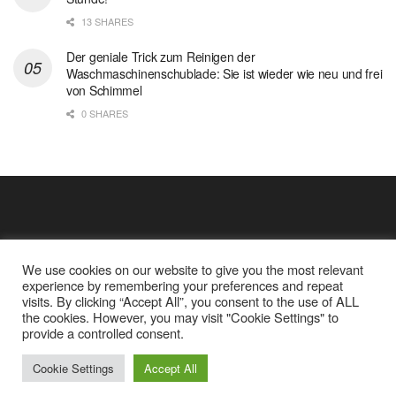
13 SHARES
Der geniale Trick zum Reinigen der
Waschmaschinenschublade: Sie ist wieder wie neu und frei
von Schimmel
0 SHARES
We use cookies on our website to give you the most relevant
experience by remembering your preferences and repeat
visits. By clicking “Accept All”, you consent to the use of ALL
the cookies. However, you may visit "Cookie Settings" to
Cookie Policy
Datenschutz
provide a controlled consent.
Google Analytics und Cookie Dateien
über mich
© 2025
Einfache Rezept
Cookie Settings
Accept All