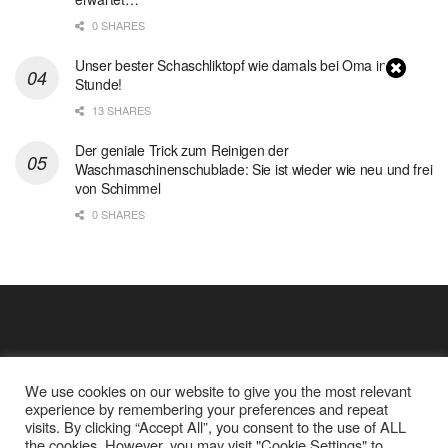
0 SHARES
Unser bester Schaschliktopf wie damals bei Oma in 1
Stunde!
13 SHARES
Der geniale Trick zum Reinigen der
Waschmaschinenschublade: Sie ist wieder wie neu und frei
von Schimmel
0 SHARES
We use cookies on our website to give you the most relevant
experience by remembering your preferences and repeat
visits. By clicking “Accept All”, you consent to the use of ALL
the cookies. However, you may visit "Cookie Settings" to
Cookie Policy
Datenschutz