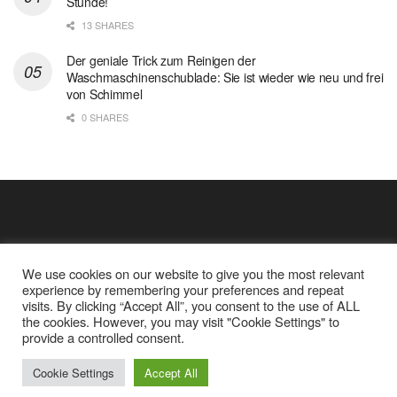
Stunde!
13 SHARES
Der geniale Trick zum Reinigen der
Waschmaschinenschublade: Sie ist wieder wie neu und frei
von Schimmel
0 SHARES
We use cookies on our website to give you the most relevant
experience by remembering your preferences and repeat
visits. By clicking “Accept All”, you consent to the use of ALL
the cookies. However, you may visit "Cookie Settings" to
Cookie Policy
Datenschutz
provide a controlled consent.
Google Analytics und Cookie Dateien
über mich
© 2025
Einfache Rezept
Cookie Settings
Accept All