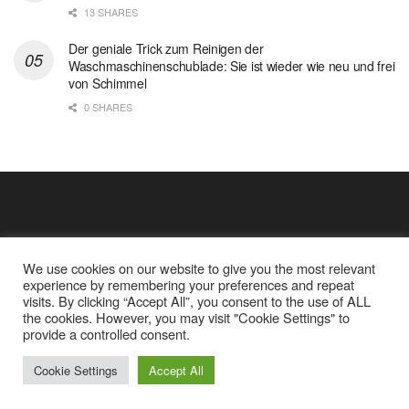
13 SHARES
Der geniale Trick zum Reinigen der
Waschmaschinenschublade: Sie ist wieder wie neu und frei
von Schimmel
0 SHARES
We use cookies on our website to give you the most relevant
experience by remembering your preferences and repeat
visits. By clicking “Accept All”, you consent to the use of ALL
the cookies. However, you may visit "Cookie Settings" to
Cookie Policy
Datenschutz
provide a controlled consent.
Google Analytics und Cookie Dateien
über mich
© 2025
Einfache Rezept
Cookie Settings
Accept All