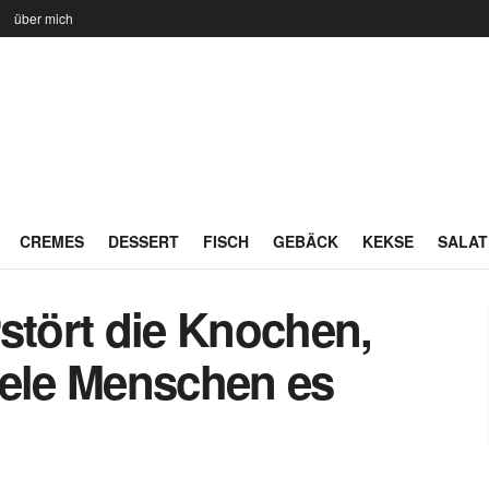
n
über mich
CREMES
DESSERT
FISCH
GEBÄCK
KEKSE
SALAT
stört die Knochen,
iele Menschen es