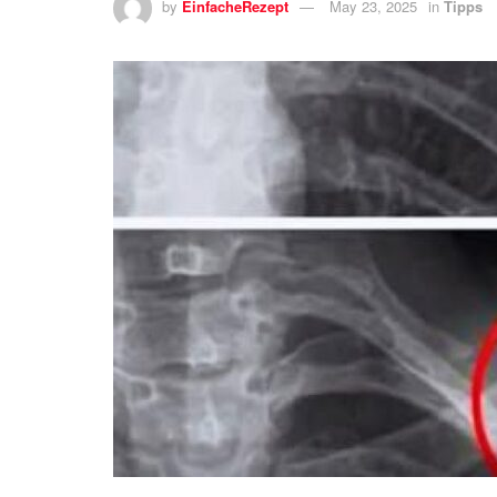
by
EinfacheRezept
May 23, 2025
in
Tipps