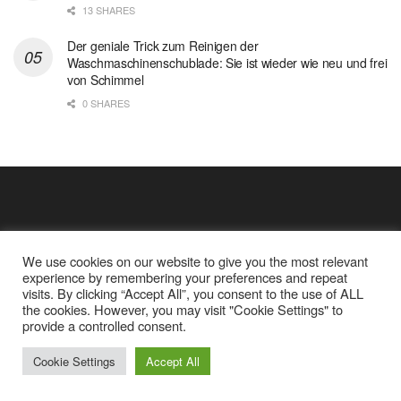
13 SHARES
Der geniale Trick zum Reinigen der
Waschmaschinenschublade: Sie ist wieder wie neu und frei
von Schimmel
0 SHARES
We use cookies on our website to give you the most relevant
experience by remembering your preferences and repeat
visits. By clicking “Accept All”, you consent to the use of ALL
the cookies. However, you may visit "Cookie Settings" to
Cookie Policy
Datenschutz
provide a controlled consent.
Google Analytics und Cookie Dateien
über mich
© 2025
Einfache Rezept
Cookie Settings
Accept All