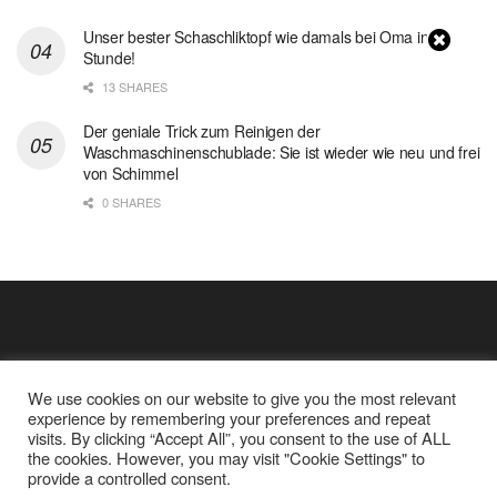
Unser bester Schaschliktopf wie damals bei Oma in 1
Stunde!
13 SHARES
Der geniale Trick zum Reinigen der
Waschmaschinenschublade: Sie ist wieder wie neu und frei
von Schimmel
0 SHARES
We use cookies on our website to give you the most relevant
experience by remembering your preferences and repeat
visits. By clicking “Accept All”, you consent to the use of ALL
the cookies. However, you may visit "Cookie Settings" to
Cookie Policy
Datenschutz
provide a controlled consent.
Google Analytics und Cookie Dateien
über mich