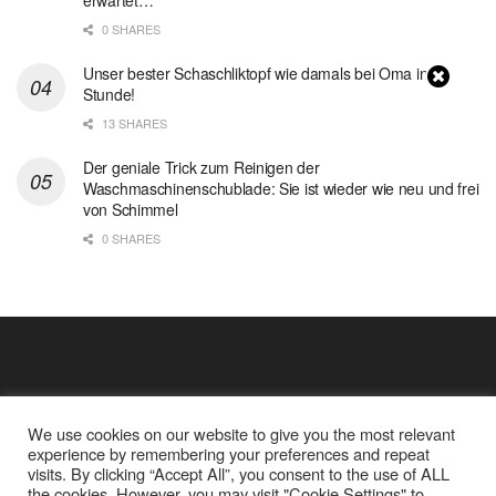
erwartet…
0 SHARES
Unser bester Schaschliktopf wie damals bei Oma in 1
Stunde!
13 SHARES
Der geniale Trick zum Reinigen der
Waschmaschinenschublade: Sie ist wieder wie neu und frei
von Schimmel
0 SHARES
We use cookies on our website to give you the most relevant
experience by remembering your preferences and repeat
visits. By clicking “Accept All”, you consent to the use of ALL
the cookies. However, you may visit "Cookie Settings" to
Cookie Policy
Datenschutz