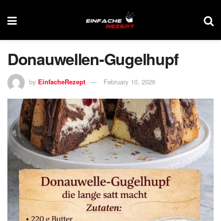
Donauwellen-Gugelhupf
by
EinfacheRezept
February 10, 2026