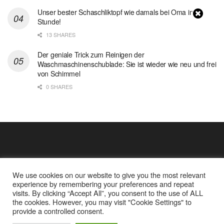
Unser bester Schaschliktopf wie damals bei Oma in 1
Stunde!
13 SHARES
Der geniale Trick zum Reinigen der
Waschmaschinenschublade: Sie ist wieder wie neu und frei
von Schimmel
0 SHARES
We use cookies on our website to give you the most relevant
experience by remembering your preferences and repeat
visits. By clicking “Accept All”, you consent to the use of ALL
the cookies. However, you may visit "Cookie Settings" to
Cookie Policy
Datenschutz
provide a controlled consent.
Google Analytics und Cookie Dateien
über mich