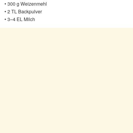
• 300 g Weizenmehl
• 2 TL Backpulver
• 3–4 EL Milch