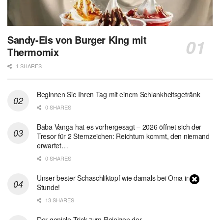
Sandy-Eis von Burger King mit
Thermomix
1 SHARES
Beginnen Sie Ihren Tag mit einem Schlankheitsgetränk
0 SHARES
Baba Vanga hat es vorhergesagt – 2026 öffnet sich der
Tresor für 2 Sternzeichen: Reichtum kommt, den niemand
erwartet…
0 SHARES
Unser bester Schaschliktopf wie damals bei Oma in 1
Stunde!
13 SHARES
Der geniale Trick zum Reinigen der