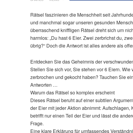
Rätsel faszinieren die Menschheit seit Jahrhunde
und manchmal sogar unseren gesunden Menschen
überraschend kniffligen Rätsel dreht sich um nich
harmlos: „Du hast 6 Eier. Zwei zerbrichst du, zwe
übrig?“ Doch die Antwort ist alles andere als offe
Entdecken Sie das Geheimnis der verschwunden
Stellen Sie sich vor, Sie stehen vor 6 Eiern. Wie
zerbrochen und gekocht haben? Tauchen Sie ein 
Antworten …
Warum das Rätsel so komplex erscheint
Dieses Rätsel beruht auf einer subtilen Argume
der Eier mit jeder Aktion abnimmt: Aufschlagen, K
betrifft nur einen Teil der Eier und lässt die and
Frage.
Eine klare Erklärung für umfassendes Verständn