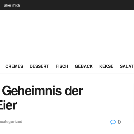
n
über mich
CREMES
DESSERT
FISCH
GEBÄCK
KEKSE
SALAT
 Geheimnis der
ier
0
categorized