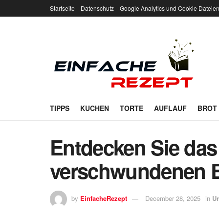
Startseite
Datenschutz
Google Analytics und Cookie Dateie
TIPPS
KUCHEN
TORTE
AUFLAUF
BROT
Entdecken Sie das
verschwundenen E
by
EinfacheRezept
December 28, 2025
in
Un