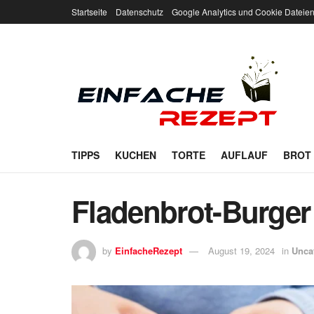
Startseite
Datenschutz
Google Analytics und Cookie Dateie
TIPPS
KUCHEN
TORTE
AUFLAUF
BROT
Fladenbrot-Burger 
by
EinfacheRezept
August 19, 2024
in
Unca