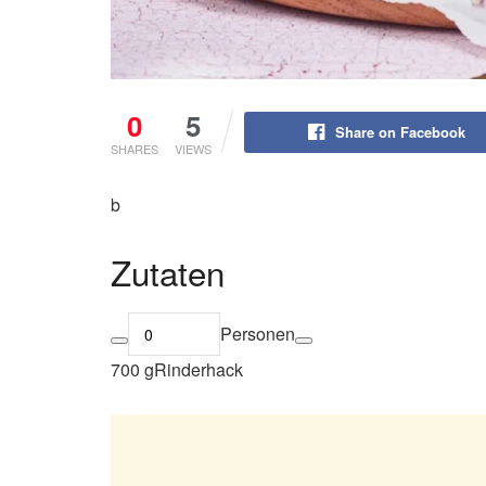
0
5
Share on Facebook
SHARES
VIEWS
b
Zutaten
Personen
700 gRinderhack