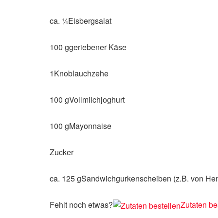
ca. ¼Eisbergsalat
100 ggeriebener Käse
1Knoblauchzehe
100 gVollmilchjoghurt
100 gMayonnaise
Zucker
ca. 125 gSandwichgurkenscheiben (z.B. von He
Fehlt noch etwas?
Zutaten be