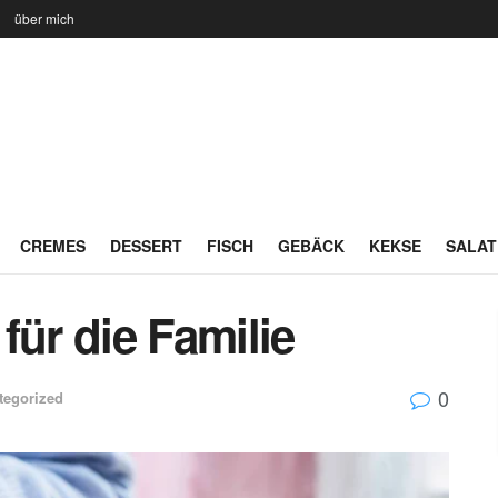
n
über mich
CREMES
DESSERT
FISCH
GEBÄCK
KEKSE
SALAT
für die Familie
0
tegorized