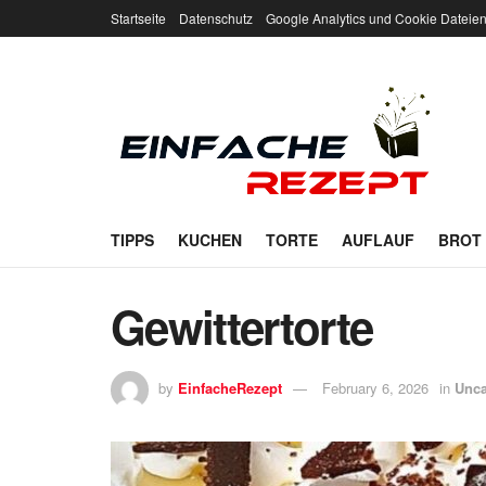
Startseite
Datenschutz
Google Analytics und Cookie Dateie
TIPPS
KUCHEN
TORTE
AUFLAUF
BROT
Gewittertorte
by
EinfacheRezept
February 6, 2026
in
Unca