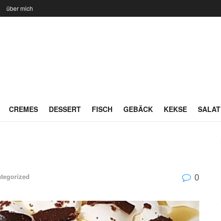
n
über mich
CREMES
DESSERT
FISCH
GEBÄCK
KEKSE
SALAT
0
tegorized