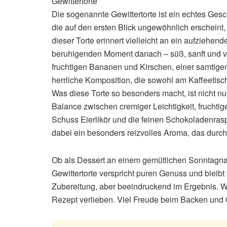
Gewittertorte
Die sogenannte Gewittertorte ist ein echtes Ges
die auf den ersten Blick ungewöhnlich erscheint,
dieser Torte erinnert vielleicht an ein aufziehen
beruhigenden Moment danach – süß, sanft und v
fruchtigen Bananen und Kirschen, einer samtigen
herrliche Komposition, die sowohl am Kaffeetisc
Was diese Torte so besonders macht, ist nicht n
Balance zwischen cremiger Leichtigkeit, fruchti
Schuss Eierlikör und die feinen Schokoladenras
dabei ein besonders reizvolles Aroma, das durch
Ob als Dessert an einem gemütlichen Sonntagnac
Gewittertorte verspricht puren Genuss und bleibt g
Zubereitung, aber beeindruckend im Ergebnis. We
Rezept verlieben. Viel Freude beim Backen und