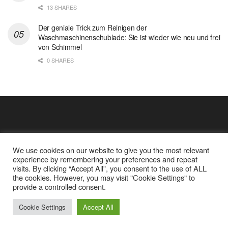
13 SHARES
Der geniale Trick zum Reinigen der
Waschmaschinenschublade: Sie ist wieder wie neu und frei
von Schimmel
0 SHARES
We use cookies on our website to give you the most relevant
experience by remembering your preferences and repeat
visits. By clicking “Accept All”, you consent to the use of ALL
the cookies. However, you may visit "Cookie Settings" to
Cookie Policy
Datenschutz
provide a controlled consent.
Google Analytics und Cookie Dateien
über mich
© 2025
Einfache Rezept
Cookie Settings
Accept All