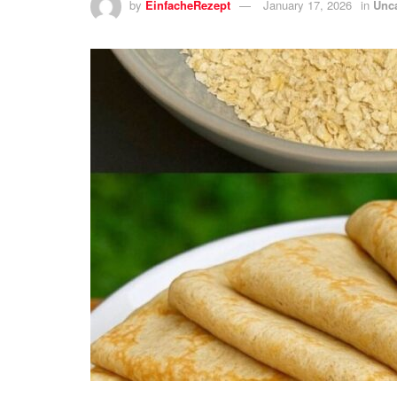
by
EinfacheRezept
January 17, 2026
in
Unc