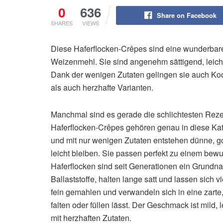
0
636
Share on Facebook
SHARES
VIEWS
Diese Haferflocken-Crêpes sind eine wunderbare
Weizenmehl. Sie sind angenehm sättigend, leicht
Dank der wenigen Zutaten gelingen sie auch Ko
als auch herzhafte Varianten.
Manchmal sind es gerade die schlichtesten Reze
Haferflocken-Crêpes gehören genau in diese Kate
und mit nur wenigen Zutaten entstehen dünne, g
leicht bleiben. Sie passen perfekt zu einem bew
Haferflocken sind seit Generationen ein Grundnah
Ballaststoffe, halten lange satt und lassen sich v
fein gemahlen und verwandeln sich in eine zarte,
falten oder füllen lässt. Der Geschmack ist mild,
mit herzhaften Zutaten.