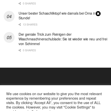
0 SHARES
Unser bester Schaschliktopf wie damals bei Oma in 1
Stunde!
13 SHARES
Der geniale Trick zum Reinigen der
Waschmaschinenschublade: Sie ist wieder wie neu und frei
von Schimmel
0 SHARES
We use cookies on our website to give you the most relevant
experience by remembering your preferences and repeat
visits. By clicking “Accept All”, you consent to the use of ALL
the cookies. However, you may visit "Cookie Settings" to
Cookie Policy
Datenschutz