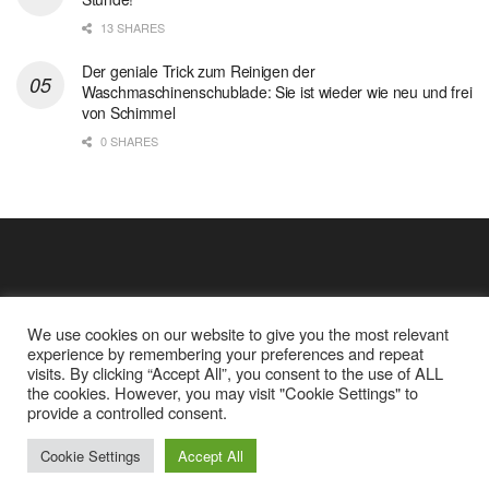
13 SHARES
Der geniale Trick zum Reinigen der
Waschmaschinenschublade: Sie ist wieder wie neu und frei
von Schimmel
0 SHARES
We use cookies on our website to give you the most relevant
experience by remembering your preferences and repeat
visits. By clicking “Accept All”, you consent to the use of ALL
the cookies. However, you may visit "Cookie Settings" to
Cookie Policy
Datenschutz
provide a controlled consent.
Google Analytics und Cookie Dateien
über mich
© 2025
Einfache Rezept
Cookie Settings
Accept All