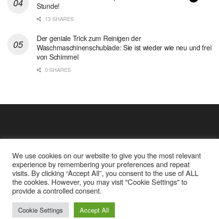
Stunde!
13 SHARES
Der geniale Trick zum Reinigen der
Waschmaschinenschublade: Sie ist wieder wie neu und frei
von Schimmel
0 SHARES
We use cookies on our website to give you the most relevant
experience by remembering your preferences and repeat
visits. By clicking “Accept All”, you consent to the use of ALL
the cookies. However, you may visit "Cookie Settings" to
Cookie Policy
Datenschutz
provide a controlled consent.
Google Analytics und Cookie Dateien
über mich
Cookie Settings
Accept All
© 2025
Einfache Rezept