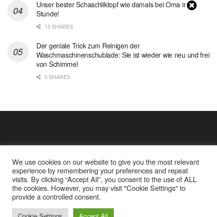
Unser bester Schaschliktopf wie damals bei Oma in 1
Stunde!
13 SHARES
Der geniale Trick zum Reinigen der
Waschmaschinenschublade: Sie ist wieder wie neu und frei
von Schimmel
0 SHARES
We use cookies on our website to give you the most relevant
experience by remembering your preferences and repeat
visits. By clicking “Accept All”, you consent to the use of ALL
the cookies. However, you may visit "Cookie Settings" to
Cookie Policy
Datenschutz
provide a controlled consent.
Google Analytics und Cookie Dateien
über mich
Cookie Settings
Accept All
© 2025
Einfache Rezept