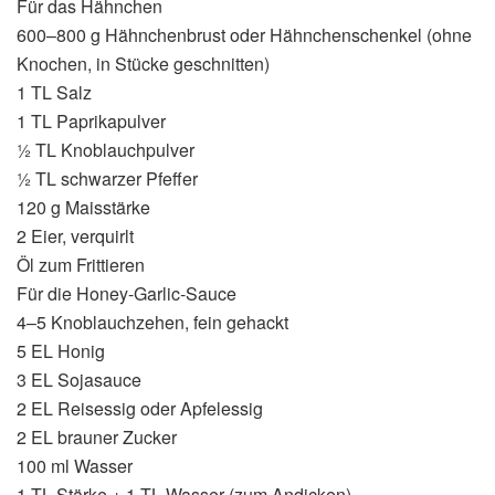
Für das Hähnchen
600–800 g Hähnchenbrust oder Hähnchenschenkel (ohne
Knochen, in Stücke geschnitten)
1 TL Salz
1 TL Paprikapulver
½ TL Knoblauchpulver
½ TL schwarzer Pfeffer
120 g Maisstärke
2 Eier, verquirlt
Öl zum Frittieren
Für die Honey-Garlic-Sauce
4–5 Knoblauchzehen, fein gehackt
5 EL Honig
3 EL Sojasauce
2 EL Reisessig oder Apfelessig
2 EL brauner Zucker
100 ml Wasser
1 TL Stärke + 1 TL Wasser (zum Andicken)