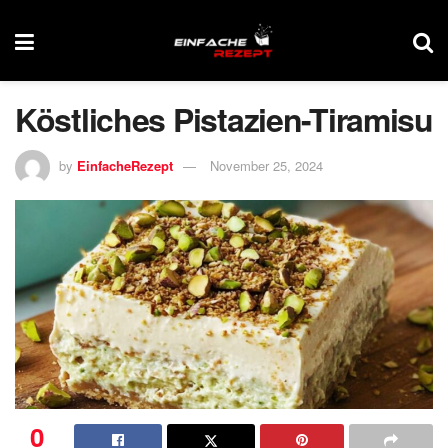
Köstliches Pistazien-Tiramisu
by
EinfacheRezept
November 25, 2024
0