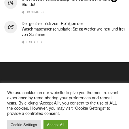
Stunde!
13 SHARES
Der geniale Trick zum Reinigen der
Waschmaschinenschublade: Sie ist wieder wie neu und frei
von Schimmel
0 SHARES
We use cookies on our website to give you the most relevant
experience by remembering your preferences and repeat
visits. By clicking “Accept All”, you consent to the use of ALL
the cookies. However, you may visit "Cookie Settings" to
Cookie Policy
Datenschutz
provide a controlled consent.
Google Analytics und Cookie Dateien
über mich
Cookie Settings
Accept All
© 2025
Einfache Rezept