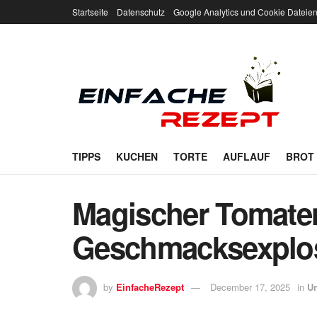
Startseite
Datenschutz
Google Analytics und Cookie Dateie
TIPPS
KUCHEN
TORTE
AUFLAUF
BROT
Magischer Tomaten
Geschmacksexplo
by
EinfacheRezept
December 17, 2025
in
Un