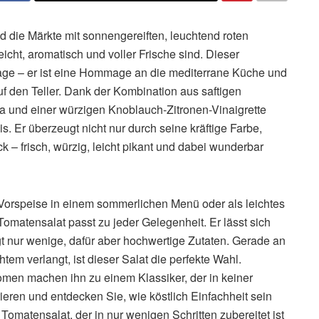
d die Märkte mit sonnengereiften, leuchtend roten
 leicht, aromatisch und voller Frische sind. Dieser
lage – er ist eine Hommage an die mediterrane Küche und
uf den Teller. Dank der Kombination aus saftigen
ka und einer würzigen Knoblauch-Zitronen-Vinaigrette
. Er überzeugt nicht nur durch seine kräftige Farbe,
– frisch, würzig, leicht pikant und dabei wunderbar
 Vorspeise in einem sommerlichen Menü oder als leichtes
omatensalat passt zu jeder Gelegenheit. Er lässt sich
gt nur wenige, dafür aber hochwertige Zutaten. Gerade an
em verlangt, ist dieser Salat die perfekte Wahl.
omen machen ihn zu einem Klassiker, der in keiner
eren und entdecken Sie, wie köstlich Einfachheit sein
n Tomatensalat, der in nur wenigen Schritten zubereitet ist