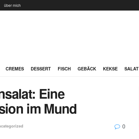
n
über mich
CREMES
DESSERT
FISCH
GEBÄCK
KEKSE
SALAT
salat: Eine
sion im Mund
0
categorized