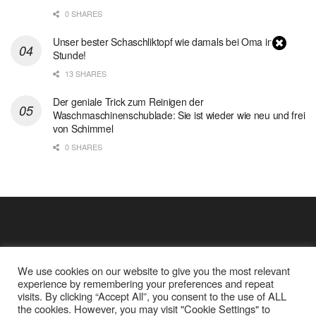
0 SHARES
Unser bester Schaschliktopf wie damals bei Oma in 1
Stunde!
13 SHARES
Der geniale Trick zum Reinigen der
Waschmaschinenschublade: Sie ist wieder wie neu und frei
von Schimmel
0 SHARES
We use cookies on our website to give you the most relevant
experience by remembering your preferences and repeat
visits. By clicking “Accept All”, you consent to the use of ALL
the cookies. However, you may visit "Cookie Settings" to
Cookie Policy
Datenschutz