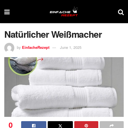
Natürlicher Weißmacher
by
EinfacheRezept
June 1, 2025
0