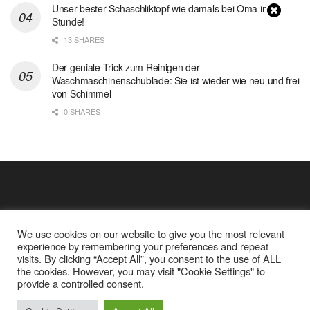
Unser bester Schaschliktopf wie damals bei Oma in 1
Stunde!
13 SHARES
Der geniale Trick zum Reinigen der
Waschmaschinenschublade: Sie ist wieder wie neu und frei
von Schimmel
0 SHARES
We use cookies on our website to give you the most relevant
experience by remembering your preferences and repeat
visits. By clicking “Accept All”, you consent to the use of ALL
the cookies. However, you may visit "Cookie Settings" to
Cookie Policy
Datenschutz
provide a controlled consent.
Google Analytics und Cookie Dateien
über mich