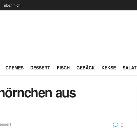
n
über mich
CREMES
DESSERT
FISCH
GEBÄCK
KEKSE
SALAT
hörnchen aus
0
essert