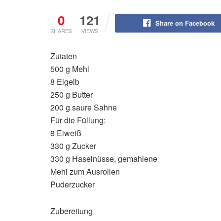
0
121
Share on Facebook
SHARES
VIEWS
Zutaten
500 g Mehl
8 Eigelb
250 g Butter
200 g saure Sahne
Für die Füllung:
8 Eiweiß
330 g Zucker
330 g Haselnüsse, gemahlene
Mehl zum Ausrollen
Puderzucker
Zubereitung