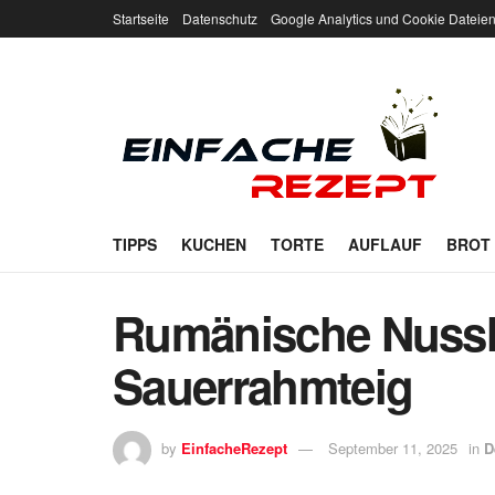
Startseite
Datenschutz
Google Analytics und Cookie Dateie
TIPPS
KUCHEN
TORTE
AUFLAUF
BROT
Rumänische Nuss
Sauerrahmteig
by
EinfacheRezept
September 11, 2025
in
D