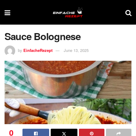
Sauce Bolognese
by
EinfacheRezept
June 13, 2025
0