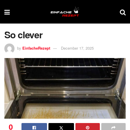
So clever
by
EinfacheRezept
December 17, 2025
0