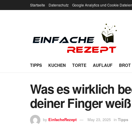
Startseite
Datenschutz
Google Analytics und Cookie Dateie
TIPPS
KUCHEN
TORTE
AUFLAUF
BROT
Was es wirklich be
deiner Finger weiß 
by
EinfacheRezept
May 23, 2025
in
Tipps