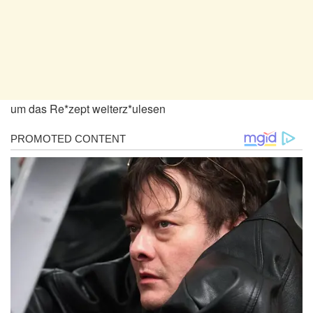
um das Re*zept weiterz*ulesen