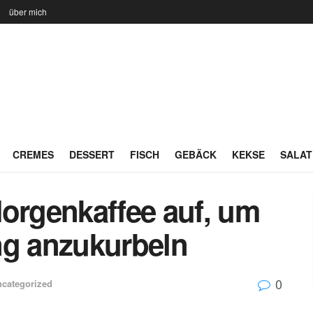
n
über mich
CREMES
DESSERT
FISCH
GEBÄCK
KEKSE
SALAT
Morgenkaffee auf, um
ng anzukurbeln
0
categorized