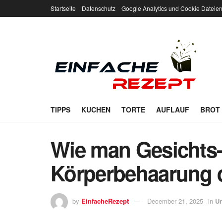
Startseite
Datenschutz
Google Analytics und Cookie Dateie
TIPPS
KUCHEN
TORTE
AUFLAUF
BROT
Wie man Gesichts
Körperbehaarung d
by
EinfacheRezept
December 21, 2025
in
Un