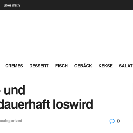
n
über mich
CREMES
DESSERT
FISCH
GEBÄCK
KEKSE
SALAT
- und
auerhaft loswird
0
categorized