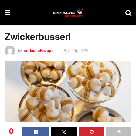
Zwickerbusserl
by
EinfacheRezept
April 15, 2024
0