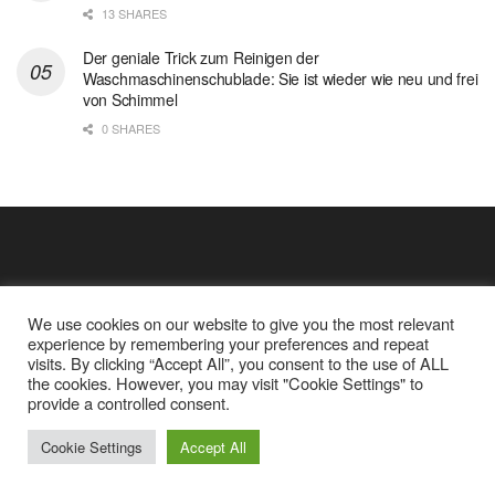
13 SHARES
Der geniale Trick zum Reinigen der
Waschmaschinenschublade: Sie ist wieder wie neu und frei
von Schimmel
0 SHARES
We use cookies on our website to give you the most relevant
experience by remembering your preferences and repeat
visits. By clicking “Accept All”, you consent to the use of ALL
the cookies. However, you may visit "Cookie Settings" to
Cookie Policy
Datenschutz
provide a controlled consent.
Google Analytics und Cookie Dateien
über mich
© 2025
Einfache Rezept
Cookie Settings
Accept All