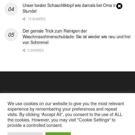
Unser bester Schaschliktopf wie damals bei Oma in 1
Stunde!
13 SHARES
Der geniale Trick zum Reinigen der
Waschmaschinenschublade: Sie ist wieder wie neu und frei
von Schimmel
0 SHARES
We use cookies on our website to give you the most relevant
experience by remembering your preferences and repeat
visits. By clicking “Accept All”, you consent to the use of ALL
the cookies. However, you may visit "Cookie Settings" to
Cookie Policy
Datenschutz
provide a controlled consent.
Google Analytics und Cookie Dateien
über mich